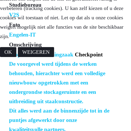
Studiebureau
verbeteren (tracking cookies). U kan zelf kiezen of u deze
V2S
cookies wil toestaan of niet. Let op dat als u onze cookies
Foto
weigert mogelijk niet alle functies van de site beschikbaar
Engelen-IT
zijn.
Omschrijving
OK
WEIGEREN
Project: heren kledingzaak
Checkpoint
De voorgevel werd tijdens de werken
behouden, hierachter werd een volledige
nieuwbouw opgetrokken met een
ondergrondse stockageruimte en een
uitbreiding uit staalconstructie.
Dit alles werd aan de binnenzijde tot in de
puntjes afgewerkt door onze
kwaliteitsvolle partners.