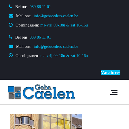
Bel ons:
 089 86 11 01
Mail ons:
 info@gebroeders-caelen.be
Openingsuren: 
ma-vrij 09-18u & zat 10-16u
Bel ons:
 089 86 11 01
Mail ons:
 info@gebroeders-caelen.be
Openingsuren: 
ma-vrij 09-18u & zat 10-16u
Vacatures