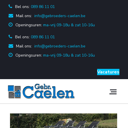
Bel ons:
 089 86 11 01
Mail ons:
 info@gebroeders-caelen.be
Openingsuren: 
ma-vrij 09-18u & zat 10-16u
Bel ons:
 089 86 11 01
Mail ons:
 info@gebroeders-caelen.be
Openingsuren: 
ma-vrij 09-18u & zat 10-16u
Vacatures