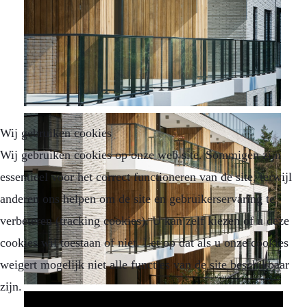
Wij gebruiken cookies
Wij gebruiken cookies op onze web site. Sommigen zijn
essentieel voor het correct functioneren van de site, terwijl
anderen ons helpen om de site en gebruikerservaring te
verbeteren (tracking cookies). U kan zelf kiezen of u deze
cookies wil toestaan of niet. Let op dat als u onze cookies
weigert mogelijk niet alle functies van de site beschikbaar
zijn.