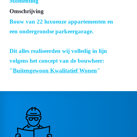
Momenting
Omschrijving
Bouw van 22 luxueuze appartementen en
een ondergrondse parkeergarage.
Dit alles realiseerden wij volledig in lijn
volgens het concept van de bouwheer:
"
Buitengewoon Kwalitatief Wonen
"