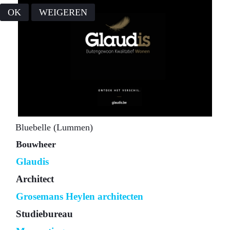
OK
WEIGEREN
Bluebelle (Lummen)
Bouwheer
Glaudis
Architect
Grosemans Heylen architecten
Studiebureau